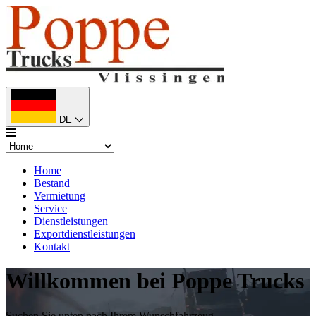
DE
Home
Bestand
Vermietung
Service
Dienstleistungen
Exportdienstleistungen
Kontakt
Willkommen bei Poppe Trucks
Suchen Sie unten nach Ihrem Wunschfahrzeug.