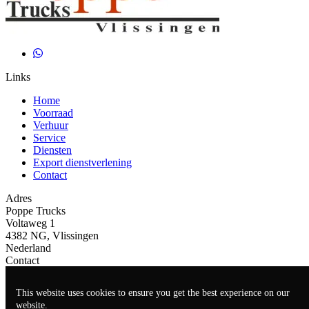
Links
Home
Voorraad
Verhuur
Service
Diensten
Export dienstverlening
Contact
Adres
Poppe Trucks
Voltaweg 1
4382 NG, Vlissingen
Nederland
Contact
+31(0)118465939
This website uses cookies to ensure you get the best experience on our
info@poppe-trucks.nl
website.