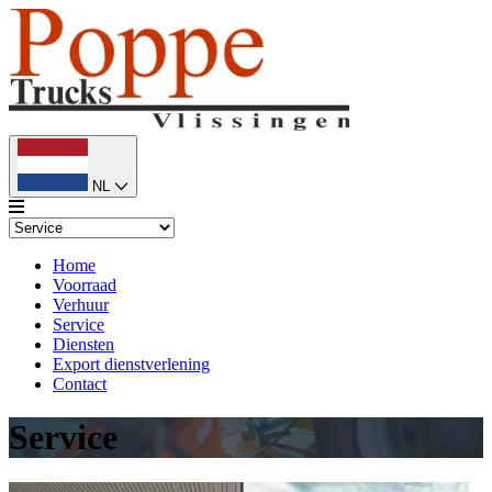
NL
Home
Voorraad
Verhuur
Service
Diensten
Export dienstverlening
Contact
Service