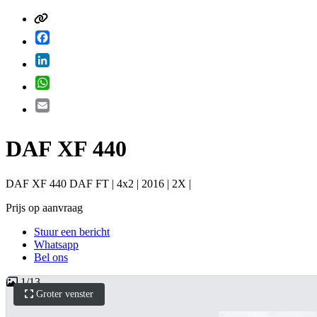
Facebook
LinkedIn
WhatsApp
Email
DAF XF 440
DAF XF 440 DAF FT | 4x2 | 2016 | 2X |
Prijs op aanvraag
Stuur een bericht
Whatsapp
Bel ons
1
/
13
Groter venster