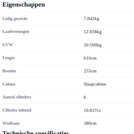
Eigenschappen
7.842kg
Ledig gewicht
12.658kg
Laadvermogen
20.500kg
GVW
616cm
Lengte
255cm
Breedte
Slaapcabine
Cabine
6
Aantal cilinders
10.837cc
Cilinder inhoud
380cm
Wielbasis
Technische specificaties