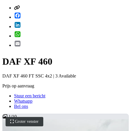
Facebook
LinkedIn
WhatsApp
Email
DAF XF 460
DAF XF 460 FT SSC 4x2 | 3 Available
Prijs op aanvraag
Stuur een bericht
Whatsapp
Bel ons
1
/
10
Groter venster