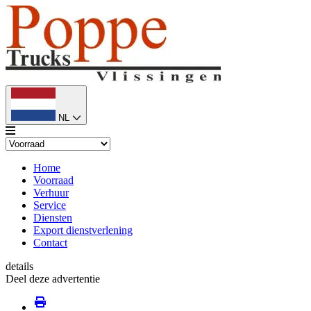
NL
Home
Voorraad
Verhuur
Service
Diensten
Export dienstverlening
Contact
details
Deel deze advertentie