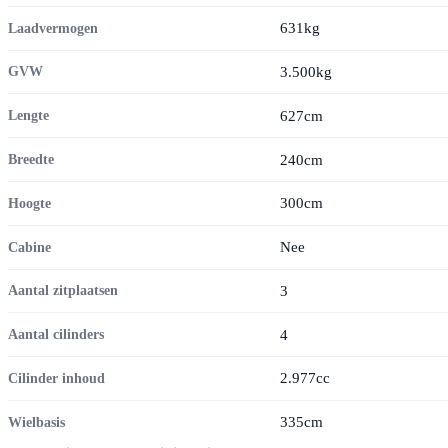
631kg
Laadvermogen
3.500kg
GVW
627cm
Lengte
240cm
Breedte
300cm
Hoogte
Nee
Cabine
3
Aantal zitplaatsen
4
Aantal cilinders
2.977cc
Cilinder inhoud
335cm
Wielbasis