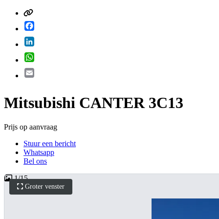
Facebook
LinkedIn
WhatsApp
Email
Mitsubishi CANTER 3C13
Prijs op aanvraag
Stuur een bericht
Whatsapp
Bel ons
1
/
15
Groter venster