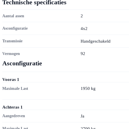
Technische specificaties
2
Aantal assen
4x2
Asconfiguratie
Handgeschakeld
Transmissie
92
Vermogen
Asconfiguratie
Vooras
1
1950
kg
Maximale Last
Achteras
1
Ja
Aangedreven
2700
kg
Maximale Last