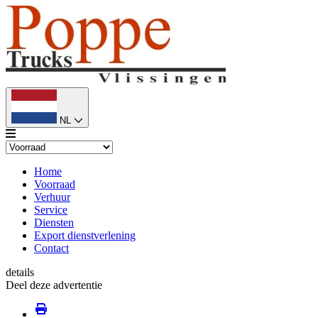
NL
Home
Voorraad
Verhuur
Service
Diensten
Export dienstverlening
Contact
details
Deel deze advertentie