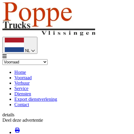
NL
Home
Voorraad
Verhuur
Service
Diensten
Export dienstverlening
Contact
details
Deel deze advertentie