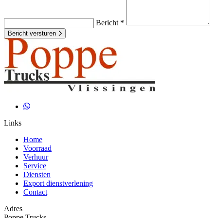
Bericht *
Bericht versturen
Links
Home
Voorraad
Verhuur
Service
Diensten
Export dienstverlening
Contact
Adres
Poppe Trucks