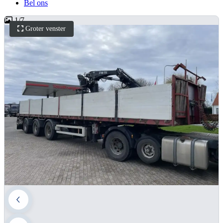
Bel ons
1
/
7
Groter venster